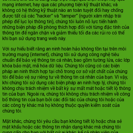
mạng internet, hay qua các phương tiện kỹ thuật khác; và
không có hệ thống kỹ thuật nào an toàn tuyệt đối hay chống
được tất cả các “hacker” và “tamper” (người xâm nhập trái
phép để lục lọi thông tin), chúng tôi luôn nỗ lực tiến hành
những biện pháp đề phòng thích hợp đối với từng đặc tính của
thông tin để ngăn chặn và giảm thiểu tối đa các rủi ro có thể
khi bạn sử dụng trang web này.
Với sự hiểu biết rằng an ninh hoàn hảo không tồn tại trên môi
trường mạng (internet), chúng tôi sử dụng công nghệ tiêu
chuẩn để bảo vệ thông tin cá nhân, bao gồm tường lửa, các lớp
khóa bảo mật, mã hóa dữ liệu. Chúng tôi cũng có các biện
pháp an ninh thích hợp tại chỗ trong cơ sở vật chất của chúng
tôi để bảo vệ sự riêng tư về thông tin cá nhân của bạn. Vì vậy,
khi chúng tôi sử dụng các biện pháp an ninh hợp lý, chúng tôi
không chịu trách nhiệm về bất kỳ sự mất mát hoặc tiết lộ thông
tin của bạn. Ngoài ra, chúng tôi không chịu trách nhiệm về công
bố thông tin của bạn bởi các đối tác của chúng tôi hoặc của
các công ty khác mà họ không thuộc quyền kiểm soát của
chúng tôi.
Mặt khác, chúng tôi yêu cầu bạn không tiết lộ hoặc chia sẻ
mật khẩu hoặc các thông tin nhận dạng khác mà chúng tôi
cung cấp cho bạn với bất cứ ai khác, kể cả nhân viên của