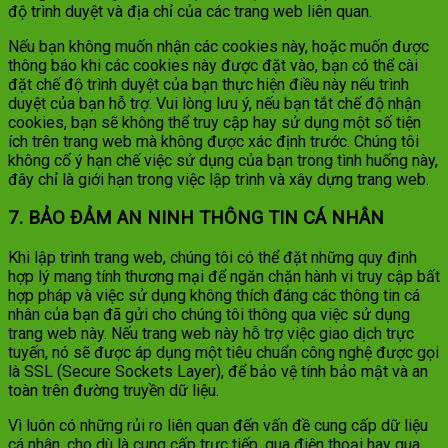
độ trình duyệt và địa chỉ của các trang web liên quan.
Nếu bạn không muốn nhận các cookies này, hoặc muốn được
thông báo khi các cookies này được đặt vào, bạn có thể cài
đặt chế độ trình duyệt của bạn thực hiện điều này nếu trình
duyệt của bạn hỗ trợ. Vui lòng lưu ý, nếu bạn tắt chế độ nhận
cookies, bạn sẽ không thể truy cập hay sử dụng một số tiện
ích trên trang web mà không được xác định trước. Chúng tôi
không cố ý hạn chế việc sử dụng của bạn trong tình huống này,
đây chỉ là giới hạn trong việc lập trình và xây dựng trang web.
7. BẢO ĐẢM AN NINH THÔNG TIN CÁ NHÂN
Khi lập trình trang web, chúng tôi có thể đặt những quy định
hợp lý mang tính thương mại để ngăn chặn hành vi truy cập bất
hợp pháp và việc sử dụng không thích đáng các thông tin cá
nhân của bạn đã gửi cho chúng tôi thông qua việc sử dụng
trang web này. Nếu trang web này hỗ trợ việc giao dịch trực
tuyến, nó sẽ được áp dụng một tiêu chuẩn công nghệ được gọi
là SSL (Secure Sockets Layer), để bảo vệ tính bảo mật và an
toàn trên đường truyền dữ liệu.
Vì luôn có những rủi ro liên quan đến vấn đề cung cấp dữ liệu
cá nhân, cho dù là cung cấp trực tiếp, qua điện thoại hay qua