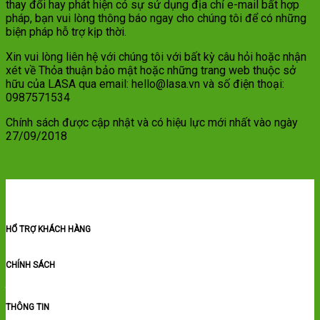
thay đổi hay phát hiện có sự sử dụng địa chỉ e-mail bất hợp
pháp, bạn vui lòng thông báo ngay cho chúng tôi để có những
biện pháp hỗ trợ kịp thời.
Xin vui lòng liên hệ với chúng tôi với bất kỳ câu hỏi hoặc nhận
xét về Thỏa thuận bảo mật hoặc những trang web thuộc sở
hữu của LASA qua email: hello@lasa.vn và số điện thoại:
0987571534
Chính sách được cập nhật và có hiệu lực mới nhất vào ngày
27/09/2018
HỔ TRỢ KHÁCH HÀNG
Trung tâm hổ trợ
Thông tin liên hệ
Hướng dẫn sử dụng
Tải Brochure giới thiệu
CHÍNH SÁCH
Chính sách bảo mật
Thỏa thuận sử dụng
Chính sách hoàn tiền
Hướng dẫn
thanh toán
THÔNG TIN