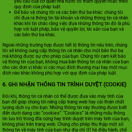
yêu cầu của cơ quan nhà nước có thẩm quyền hoặc theo
quy định của pháp luật.
Để bảo vệ chúng tôi và các bên thứ ba khác: chúng tôi
chỉ đưa ra thông tin tài khoản và những thông tin cá nhân
khác khi tin chắc rằng việc đưa những thông tin đó là phù
hợp với luật pháp, bảo vệ quyền lợi, tài sản của bạn và
các bên thứ ba khác.
Ngoài những trường hợp được tiết lộ thông tin nêu trên, chúng
tôi sẽ không cung cấp thông tin cá nhân cho một bên thứ ba
mà không được sự cho phép của bạn. Chúng tôi cam kết bảo
vệ thông tin của bạn, không mua bán thông tin cá nhân của bạn
cho các đơn vị khác vì các mục đích thương mại hay một mục
đích nào khác không phù hợp với quy định của pháp luật.
6. GHI NHẬN THÔNG TIN TRÌNH DUYỆT (COOKIE)
Đôi khi, thông tin cá nhân có thể được đưa vào máy tính của
bạn để giúp chúng tôi nâng cấp trang web hay cải thiện chất
lượng dịch vụ cho bạn. Những thông tin này thường được biết
đến dưới dạng các “cookies”. “Cookies” là những mẩu thông
tin lưu trữ trong đĩa cứng hay trình duyệt trên máy tính của bạn,
không phải trên trang web. Chúng cho phép thu thập một số
thông tin về máy tính của bạn như địa chỉ IP, hệ điều hành, chế