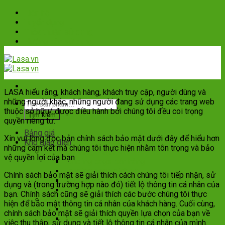
Skip
Liên hệ
to
Tuyển dụng
content
Thỏa thuận sử dụng
Hướng dân sử dụng
LASA hiểu rằng, khách hàng, khách truy cập, người dùng và
những người khác, những người đang sử dụng các trang web
Tìm
thuộc sở hữu/ được điều hành bởi chúng tôi đều coi trọng
kiếm:
Tìm kiếm
quyền riêng tư.
Bảng giá
Xin vui lòng đọc bản chính sách bảo mật dưới đây để hiểu hơn
Kho giao diện
những cam kết mà chúng tôi thực hiện nhằm tôn trọng và bảo
Web bán hàng – dịch vụ
vệ quyền lợi của bạn
Landing page bán hàng
Landing page dịch vụ
Chính sách bảo mật sẽ giải thích cách chúng tôi tiếp nhận, sử
Web bán dịch vụ
dụng và (trong trường hợp nào đó) tiết lộ thông tin cá nhân của
Web thương mại điện tử
bạn. Chính sách cũng sẽ giải thích các bước chúng tôi thực
Web chức năng
hiện để bảo mật thông tin cá nhân của khách hàng. Cuối cùng,
Web booking du lịch
chính sách bảo mật sẽ giải thích quyền lựa chọn của bạn về
Web đăng tin – dự án bất động sản
việc thu thập, sử dụng và tiết lộ thông tin cá nhân của mình.