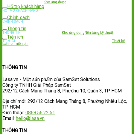
Kho giao diện
Kho dịch vụ
Kho ứng dụng
Tuyển dụng
Hổ trợ khách hàng
HỔ TRỢ KHÁCH HÀNG
Trung tâm hổ trợ
Thông tin liên hệ
Hướng dẫn sử dụng
Tải
Brochure giới thiệu
Chính sách
CHÍNH SÁCH
Chính sách bảo mật
Thỏa thuận sử dụng
Chính sách hoàn
tiền
Hướng dẫn thanh toán
Thông tin
THÔNG TIN
Kho giao diện
Kho dịch vụ
Kho ứng dụng
Nền tảng kỹ thuật
Tiện ích
TIỆN ÍCH
Thiết kế logo free với Ucraft
Thiết kế logo free Squarespace
Thiết kế
banner miễn phí
Tuyển dụng
THÔNG TIN
Lasa.vn - Một sản phẩm của SamSet Solutions
Công ty TNHH Giải Pháp SamSet
292/12 Cách Mạng Tháng 8, Phường 10, Quận 3, TP HCM
Địa chỉ mới: 292/12 Cách Mạng Tháng 8, Phường Nhiêu Lộc,
TP HCM
Điện thoại:
0868.56.22.51
Email:
hello@lasa.vn
THÔNG TIN