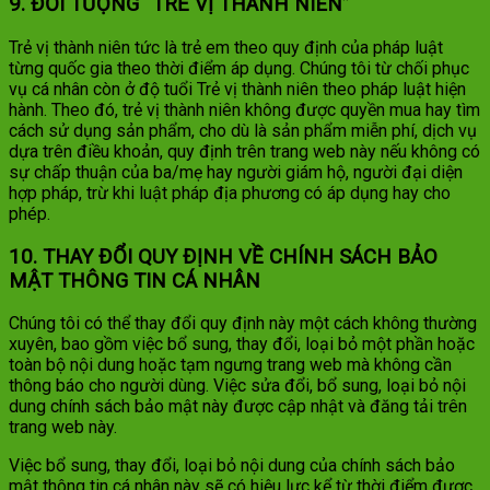
9. ĐỐI TƯỢNG “TRẺ VỊ THÀNH NIÊN”
Trẻ vị thành niên tức là trẻ em theo quy định của pháp luật
từng quốc gia theo thời điểm áp dụng. Chúng tôi từ chối phục
vụ cá nhân còn ở độ tuổi Trẻ vị thành niên theo pháp luật hiện
hành. Theo đó, trẻ vị thành niên không được quyền mua hay tìm
cách sử dụng sản phẩm, cho dù là sản phẩm miễn phí, dịch vụ
dựa trên điều khoản, quy định trên trang web này nếu không có
sự chấp thuận của ba/mẹ hay người giám hộ, người đại diện
hợp pháp, trừ khi luật pháp địa phương có áp dụng hay cho
phép.
10. THAY ĐỔI QUY ĐỊNH VỀ CHÍNH SÁCH BẢO
MẬT THÔNG TIN CÁ NHÂN
Chúng tôi có thể thay đổi quy định này một cách không thường
xuyên, bao gồm việc bổ sung, thay đổi, loại bỏ một phần hoặc
toàn bộ nội dung hoặc tạm ngưng trang web mà không cần
thông báo cho người dùng. Việc sửa đổi, bổ sung, loại bỏ nội
dung chính sách bảo mật này được cập nhật và đăng tải trên
trang web này.
Việc bổ sung, thay đổi, loại bỏ nội dung của chính sách bảo
mật thông tin cá nhân này sẽ có hiệu lực kể từ thời điểm được