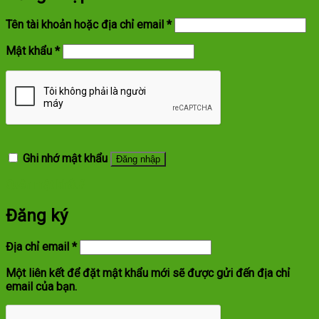
Bắt
Tên tài khoản hoặc địa chỉ email
*
buộc
Bắt
Mật khẩu
*
buộc
Ghi nhớ mật khẩu
Đăng nhập
Quên mật khẩu?
Đăng ký
Bắt
Địa chỉ email
*
buộc
Một liên kết để đặt mật khẩu mới sẽ được gửi đến địa chỉ
email của bạn.