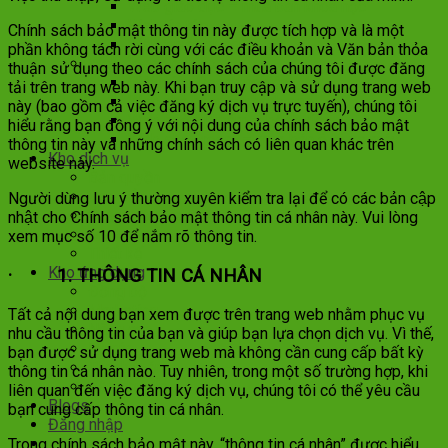
Web giáo dục – mua bán khóa học
Web tin tức
Chính sách bảo mật thông tin này được tích hợp và là một
Web tuyển dụng
phần không tách rời cùng với các điều khoản và Văn bản thỏa
Web doanh nghiệp
thuận sử dụng theo các chính sách của chúng tôi được đăng
Giới thiệu Doanh nghiệp
tải trên trang web này. Khi bạn truy cập và sử dụng trang web
Web nhà hàng – khách sạn
này (bao gồm cả việc đăng ký dịch vụ trực tuyến), chúng tôi
Web phòng khám – bệnh viện
hiểu rằng bạn đồng ý với nội dung của chính sách bảo mật
Web showroom – mua bán ô tô xe máy
thông tin này và những chính sách có liên quan khác trên
Kho dịch vụ
website này.
Bản quyền
Cao cấp
Người dùng lưu ý thường xuyên kiểm tra lại để có các bản cập
Chăm sóc web
nhật cho Chính sách bảo mật thông tin cá nhân này. Vui lòng
Marketing
xem mục số 10 để nắm rõ thông tin.
Thiết kế
Kho ứng dụng
· 1. THÔNG TIN CÁ NHÂN
Đồng bộ
Marketing
Tất cả nội dung bạn xem được trên trang web nhằm phục vụ
Nâng cao
nhu cầu thông tin của bạn và giúp bạn lựa chọn dịch vụ. Vì thế,
Plugin
bạn được sử dụng trang web mà không cần cung cấp bất kỳ
Thanh toán
thông tin cá nhân nào. Tuy nhiên, trong một số trường hợp, khi
Vận chuyển
liên quan đến việc đăng ký dịch vụ, chúng tôi có thể yêu cầu
Blogs
bạn cung cấp thông tin cá nhân.
Đăng nhập
Trong chính sách bảo mật này, “thông tin cá nhân” được hiểu