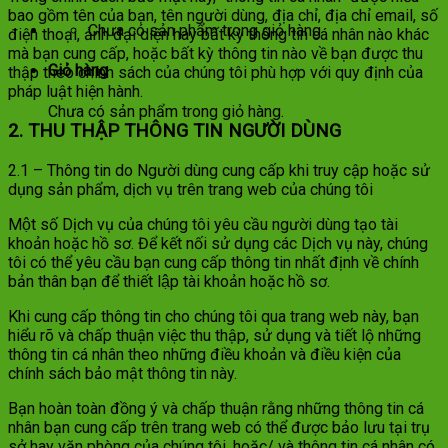
bao gồm tên của bạn, tên người dùng, địa chỉ, địa chỉ email, số
Chưa có sản phẩm trong giỏ hàng.
điện thoại, ảnh đại diện hay bất kỳ thông tin cá nhân nào khác
mà bạn cung cấp, hoặc bất kỳ thông tin nào về bạn được thu
Giỏ hàng
thập theo chính sách của chúng tôi phù hợp với quy định của
pháp luật hiện hành.
Chưa có sản phẩm trong giỏ hàng.
2. THU THẬP THÔNG TIN NGƯỜI DÙNG
2.1 – Thông tin do Người dùng cung cấp khi truy cập hoặc sử
dụng sản phẩm, dịch vụ trên trang web của chúng tôi
Một số Dịch vụ của chúng tôi yêu cầu người dùng tạo tài
khoản hoặc hồ sơ. Để kết nối sử dụng các Dịch vụ này, chúng
tôi có thể yêu cầu bạn cung cấp thông tin nhất định về chính
bản thân bạn để thiết lập tài khoản hoặc hồ sơ.
Khi cung cấp thông tin cho chúng tôi qua trang web này, bạn
hiểu rõ và chấp thuận việc thu thập, sử dụng và tiết lộ những
thông tin cá nhân theo những điều khoản và điều kiện của
chính sách bảo mật thông tin này.
Bạn hoàn toàn đồng ý và chấp thuận rằng những thông tin cá
nhân bạn cung cấp trên trang web có thể được bảo lưu tại trụ
sở hay văn phòng của chúng tôi, hoặc/ và thông tin cá nhân có