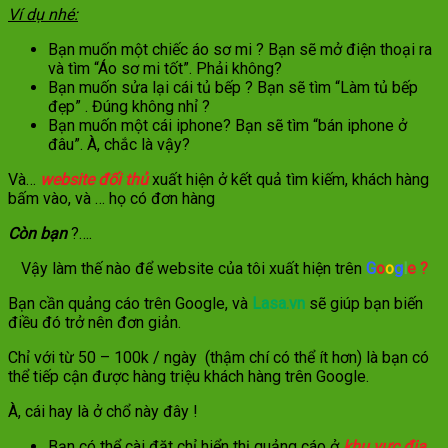
Ví dụ nhé:
Bạn muốn một chiếc áo sơ mi ? Bạn sẽ mở điện thoại ra
và tìm “Áo sơ mi tốt”. Phải không?
Bạn muốn sửa lại cái tủ bếp ? Bạn sẽ tìm “Làm tủ bếp
đẹp” . Đúng không nhỉ ?
Bạn muốn một cái iphone? Bạn sẽ tìm “bán iphone ở
đâu”. À, chắc là vậy?
Và…
website
đối thủ
xuất hiện ở kết quả tìm kiếm, khách hàng
bấm vào, và … họ có đơn hàng
Còn bạn
?….
Vậy làm thế nào để website của tôi xuất hiện trên
G
o
o
g
l
e ?
Bạn cần quảng cáo trên Google, và
Lasa.vn
sẽ giúp bạn biến
điều đó trở nên đơn giản.
Chỉ với từ 50 – 100k / ngày (thậm chí có thể ít hơn) là bạn có
thể tiếp cận được hàng triệu khách hàng trên Google.
À, cái hay là ở chổ này đây !
Bạn có thể cài đặt chỉ hiển thị quảng cáo ở
khu vực địa