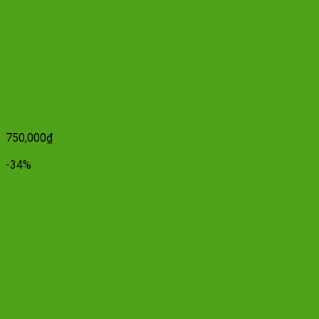
Dịch Vụ Viết Content Chuẩn SEO
750,000
₫
Chi tiết
-34%