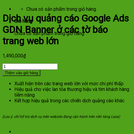
Chưa có sản phẩm trong giỏ hàng.
Dịch vụ quảng cáo Google Ads
Giỏ hàng
GDN Banner ở các tờ báo
Chưa có sản phẩm trong giỏ hàng.
trang web lớn
1,490,000
₫
Dịch
vụ
Thêm vào giỏ hàng
quảng
cáo
Xuất hiện trên các trang web lớn với mức chi phí thấp
Google
Hiệu quả cho việc lan tỏa thương hiệu và tìm khách hàng
Ads
tiềm năng
GDN
Kết hợp hiệu quả trong các chiến dịch quảng cáo khác
Banner
ở
các
(Lưu ý: chỉ hổ trợ dịch vụ trên website đang vận hành trên nền tảng Lasa)
tờ
báo
Mô tả