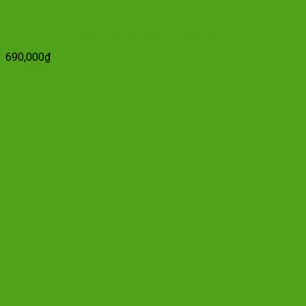
Dịch vụ Tối ưu quảng cáo Google – Facebook
690,000
₫
Chi tiết