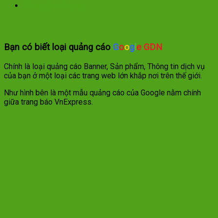
trang
Thông tin bổ sung
web
lớn
số
lượng
Bạn có biết loại quảng cáo
G
o
o
g
l
e GDN
Chính là loại quảng cáo Banner, Sản phẩm, Thông tin dịch vụ
của bạn ở một loại các trang web lớn khắp nơi trên thế giới.
Như hình bên là một mẫu quảng cáo của Google nằm chính
giữa trang báo VnExpress.