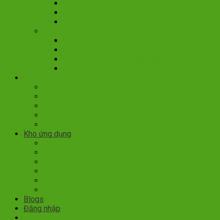
Web giáo dục – mua bán khóa học
Web tin tức
Web tuyển dụng
Web doanh nghiệp
Giới thiệu Doanh nghiệp
Web nhà hàng – khách sạn
Web phòng khám – bệnh viện
Web showroom – mua bán ô tô xe máy
Kho dịch vụ
Bản quyền
Cao cấp
Chăm sóc web
Marketing
Thiết kế
Kho ứng dụng
Đồng bộ
Marketing
Nâng cao
Plugin
Thanh toán
Vận chuyển
Blogs
Đăng nhập