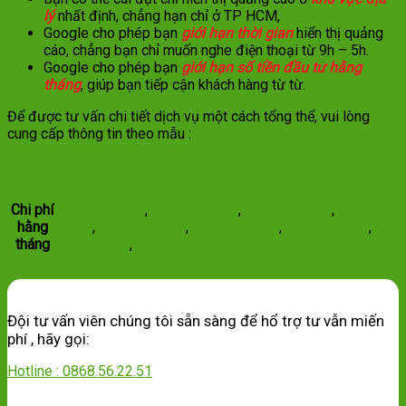
lý
nhất định, chẳng hạn chỉ ở TP HCM,
Google cho phép bạn
giới hạn thời gian
hiển thị quảng
cáo, chẳng bạn chỉ muốn nghe điện thoại từ 9h – 5h.
Google cho phép bạn
giới hạn số tiền đầu tư hằng
tháng
, giúp bạn tiếp cận khách hàng từ từ.
Để được tư vấn chi tiết dịch vụ một cách tổng thể, vui lòng
cung cấp thông tin theo mẫu :
Download file word mẫu
Chi phí
3 triệu / tháng
,
4 triệu / tháng
,
5 triệu / tháng
,
6 triệu /
hằng
tháng
,
7 triệu / tháng
,
8 triệu / tháng
,
9 triệu /tháng
,
9,5
tháng
triệu /tháng
,
10 triệu / tháng
Đội tư vấn viên chúng tôi sẵn sàng để hổ trợ tư vẫn miến
phí , hãy gọi:
Hotline : 0868.56.22.51